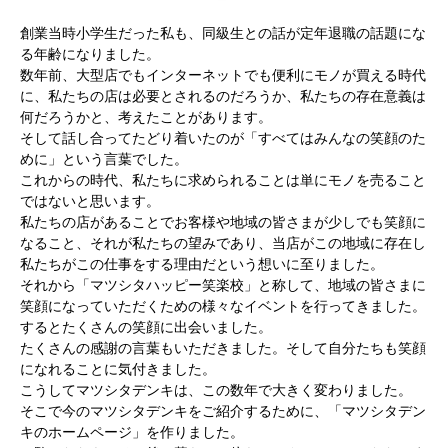
創業当時小学生だった私も、同級生との話が定年退職の話題にな
る年齢になりました。
数年前、大型店でもインターネットでも便利にモノが買える時代
に、私たちの店は必要とされるのだろうか、私たちの存在意義は
何だろうかと、考えたことがあります。
そして話し合ってたどり着いたのが「すべてはみんなの笑顔のた
めに」という言葉でした。
これからの時代、私たちに求められることは単にモノを売ること
ではないと思います。
私たちの店があることでお客様や地域の皆さまが少しでも笑顔に
なること、それが私たちの望みであり、当店がこの地域に存在し
私たちがこの仕事をする理由だという想いに至りました。
それから「マツシタハッピー笑楽校」と称して、地域の皆さまに
笑顔になっていただくための様々なイベントを行ってきました。
するとたくさんの笑顔に出会いました。
たくさんの感謝の言葉もいただきました。そして自分たちも笑顔
になれることに気付きました。
こうしてマツシタデンキは、この数年で大きく変わりました。
そこで今のマツシタデンキをご紹介するために、「マツシタデン
キのホームページ」を作りました。