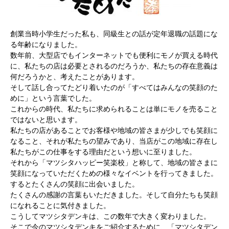
創業当時小学生だった私も、同級生との話が定年退職の話題にな
る年齢になりました。
数年前、大型店でもインターネットでも便利にモノが買える時代
に、私たちの店は必要とされるのだろうか、私たちの存在意義は
何だろうかと、考えたことがあります。
そして話し合ってたどり着いたのが「すべてはみんなの笑顔のた
めに」という言葉でした。
これからの時代、私たちに求められることは単にモノを売ること
ではないと思います。
私たちの店があることでお客様や地域の皆さまが少しでも笑顔に
なること、それが私たちの望みであり、当店がこの地域に存在し
私たちがこの仕事をする理由だという想いに至りました。
それから「マツシタハッピー笑楽校」と称して、地域の皆さまに
笑顔になっていただくための様々なイベントを行ってきました。
するとたくさんの笑顔に出会いました。
たくさんの感謝の言葉もいただきました。そして自分たちも笑顔
になれることに気付きました。
こうしてマツシタデンキは、この数年で大きく変わりました。
そこで今のマツシタデンキをご紹介するために、「マツシタデン