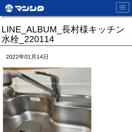
N
a
v
i
g
LINE_ALBUM_長村様キッチン
a
t
水栓_220114
i
o
n
2022年01月14日