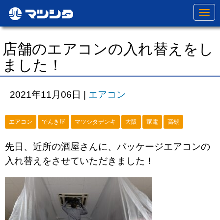
N
a
v
i
g
店舗のエアコンの入れ替えをし
a
t
ました！
i
o
n
2021年11月06日
|
エアコン
エアコン
でんき屋
マツシタデンキ
大阪
家電
高槻
先日、近所の酒屋さんに、パッケージエアコンの
入れ替えをさせていただきました！