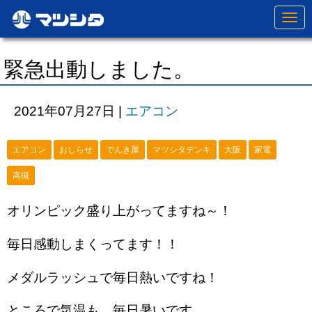
N
a
v
i
g
緊急出動しました。
a
t
i
o
2021年07月27日
|
エアコン
n
エアコン
おしらせ
でんき屋
マツシタデンキ
大阪
家電
高槻
オリンピック盛り上がってますね～！
毎日感動しまくってます！！
メダルラッシュで毎日熱いですね！
ところで気温も、毎日暑いです。。。