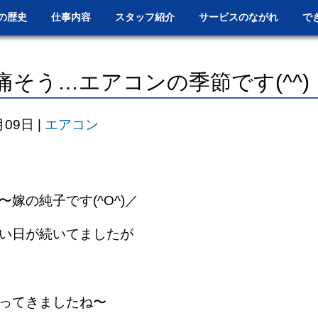
の歴史
仕事内容
スタッフ紹介
サービスのながれ
で
痛そう…エアコンの季節です(^^)
月09日
|
エアコン
〜嫁の純子です(^O^)／
い日が続いてましたが
ってきましたね〜