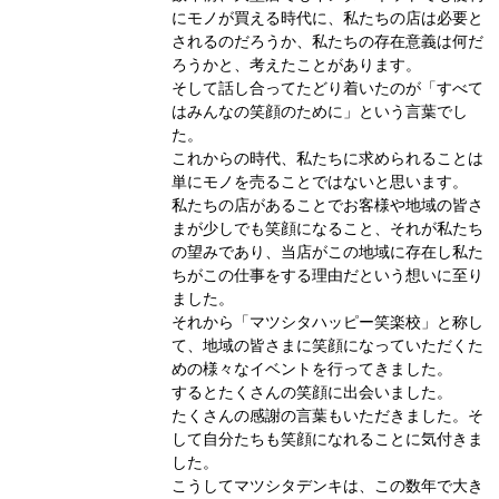
にモノが買える時代に、私たちの店は必要と
されるのだろうか、私たちの存在意義は何だ
ろうかと、考えたことがあります。
そして話し合ってたどり着いたのが「すべて
はみんなの笑顔のために」という言葉でし
た。
これからの時代、私たちに求められることは
単にモノを売ることではないと思います。
私たちの店があることでお客様や地域の皆さ
まが少しでも笑顔になること、それが私たち
の望みであり、当店がこの地域に存在し私た
ちがこの仕事をする理由だという想いに至り
ました。
それから「マツシタハッピー笑楽校」と称し
て、地域の皆さまに笑顔になっていただくた
めの様々なイベントを行ってきました。
するとたくさんの笑顔に出会いました。
たくさんの感謝の言葉もいただきました。そ
して自分たちも笑顔になれることに気付きま
した。
こうしてマツシタデンキは、この数年で大き