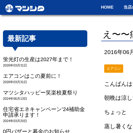
HOME
当店
え〜〜
最新記事
2016年06
蛍光灯の生産は2027年まで！
2026年03月31日
エアコン
エアコンはこの夏前に！
2026年03月31日
こんばんは
マツシタハッピー笑楽校夏祭り
朝晩は涼し
2024年06月13日
住宅省エネキャンペーン’24補助金
ちょっと
申請承ります！
2024年03月20日
蒸し暑くな
0円バザーと募金のお知らせ