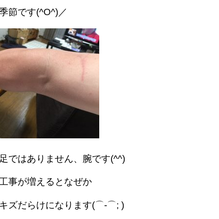
節です(^O^)／
足ではありません、腕です(^^)
工事が増えるとなぜか
ズだらけになります(⌒-⌒; )