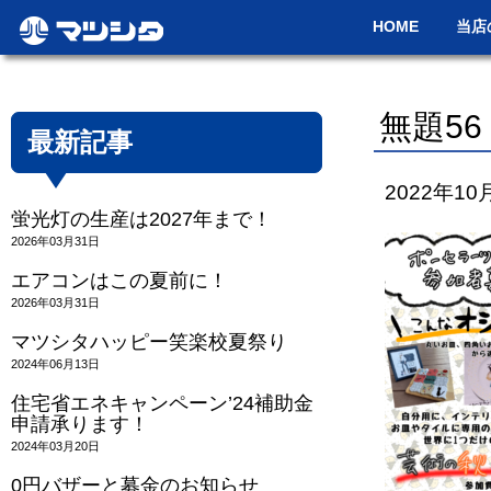
HOME
当店
無題56
最新記事
2022年10
蛍光灯の生産は2027年まで！
2026年03月31日
エアコンはこの夏前に！
2026年03月31日
マツシタハッピー笑楽校夏祭り
2024年06月13日
住宅省エネキャンペーン’24補助金
申請承ります！
2024年03月20日
0円バザーと募金のお知らせ