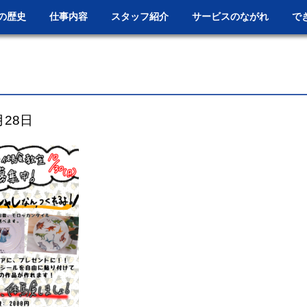
の歴史
仕事内容
スタッフ紹介
サービスのながれ
で
月28日