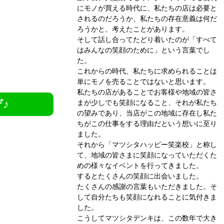
にモノが買える時代に、私たちの店は必要と
されるのだろうか、私たちの存在意義は何だ
ろうかと、考えたことがあります。
そして話し合ってたどり着いたのが「すべて
はみんなの笑顔のために」という言葉でし
た。
これからの時代、私たちに求められることは
単にモノを売ることではないと思います。
私たちの店があることでお客様や地域の皆さ
♪
まが少しでも笑顔になること、それが私たち
の望みであり、当店がこの地域に存在し私た
ちがこの仕事をする理由だという想いに至り
ました。
それから「マツシタハッピー笑楽校」と称し
て、地域の皆さまに笑顔になっていただくた
めの様々なイベントを行ってきました。
するとたくさんの笑顔に出会いました。
たくさんの感謝の言葉もいただきました。そ
して自分たちも笑顔になれることに気付きま
した。
こうしてマツシタデンキは、この数年で大き