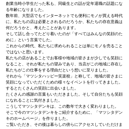
創業当時小学生だった私も、同級生との話が定年退職の話題にな
る年齢になりました。
数年前、大型店でもインターネットでも便利にモノが買える時代
に、私たちの店は必要とされるのだろうか、私たちの存在意義は
何だろうかと、考えたことがあります。
そして話し合ってたどり着いたのが「すべてはみんなの笑顔のた
めに」という言葉でした。
これからの時代、私たちに求められることは単にモノを売ること
ではないと思います。
私たちの店があることでお客様や地域の皆さまが少しでも笑顔に
なること、それが私たちの望みであり、当店がこの地域に存在し
私たちがこの仕事をする理由だという想いに至りました。
それから「マツシタハッピー笑楽校」と称して、地域の皆さまに
笑顔になっていただくための様々なイベントを行ってきました。
するとたくさんの笑顔に出会いました。
たくさんの感謝の言葉もいただきました。そして自分たちも笑顔
になれることに気付きました。
こうしてマツシタデンキは、この数年で大きく変わりました。
そこで今のマツシタデンキをご紹介するために、「マツシタデン
キのホームページ」を作りました。
ご覧いただき、その後は暮らしの傍らにアクセスしていただけま