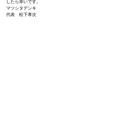
したら幸いです。
マツシタデンキ
代表 松下孝次