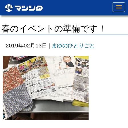
N
a
v
i
g
春のイベントの準備です！
a
t
i
o
2019年02月13日
|
まゆのひとりごと
n