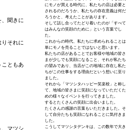
にモノが買える時代に、私たちの店は必要と
されるのだろうか、私たちの存在意義は何だ
ろうかと、考えたことがあります。
を、聞きに
そして話し合ってたどり着いたのが「すべて
はみんなの笑顔のために」という言葉でし
た。
これからの時代、私たちに求められることは
はりそれに
単にモノを売ることではないと思います。
私たちの店があることでお客様や地域の皆さ
まが少しでも笑顔になること、それが私たち
うこともあ
の望みであり、当店がこの地域に存在し私た
ちがこの仕事をする理由だという想いに至り
ました。
それから「マツシタハッピー笑楽校」と称し
て、地域の皆さまに笑顔になっていただくた
めの様々なイベントを行ってきました。
するとたくさんの笑顔に出会いました。
たくさんの感謝の言葉もいただきました。そ
して自分たちも笑顔になれることに気付きま
した。
こうしてマツシタデンキは、この数年で大き
う、マツシ