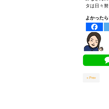
タは日々努
よかったら
« Prev