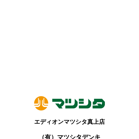
エディオンマツシタ真上店
（有）マツシタデンキ