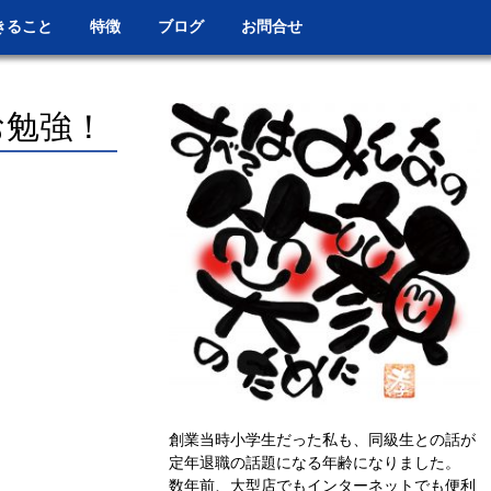
きること
特徴
ブログ
お問合せ
お勉強！
創業当時小学生だった私も、同級生との話が
定年退職の話題になる年齢になりました。
数年前、大型店でもインターネットでも便利