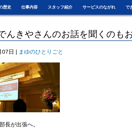
の歴史
仕事内容
スタッフ紹介
サービスのながれ
で
でんきやさんのお話を聞くのも
月07日
|
まゆのひとりごと
部長が出張へ。