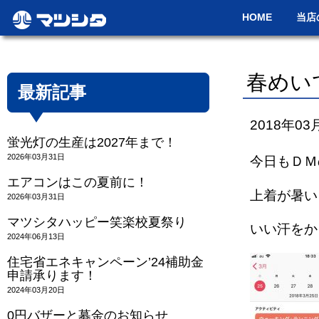
HOME
当店
春めい
最新記事
2018年03
蛍光灯の生産は2027年まで！
2026年03月31日
今日もＤＭ
エアコンはこの夏前に！
上着が暑い
2026年03月31日
マツシタハッピー笑楽校夏祭り
いい汗をか
2024年06月13日
住宅省エネキャンペーン’24補助金
申請承ります！
2024年03月20日
0円バザーと募金のお知らせ