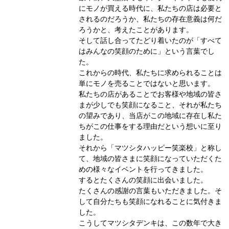
にモノが買える時代に、私たちの店は必要と
されるのだろうか、私たちの存在意義は何だ
ろうかと、考えたことがあります。
そして話し合ってたどり着いたのが「すべて
はみんなの笑顔のために」という言葉でし
た。
これからの時代、私たちに求められることは
単にモノを売ることではないと思います。
私たちの店があることでお客様や地域の皆さ
まが少しでも笑顔になること、それが私たち
の望みであり、当店がこの地域に存在し私た
ちがこの仕事をする理由だという想いに至り
ました。
それから「マツシタハッピー笑楽校」と称し
て、地域の皆さまに笑顔になっていただくた
めの様々なイベントを行ってきました。
するとたくさんの笑顔に出会いました。
たくさんの感謝の言葉もいただきました。そ
して自分たちも笑顔になれることに気付きま
した。
こうしてマツシタデンキは、この数年で大き