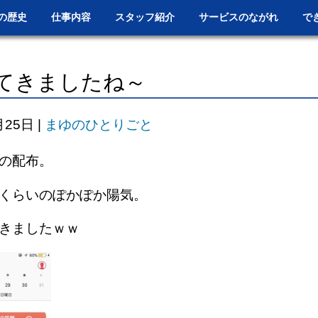
の歴史
仕事内容
スタッフ紹介
サービスのながれ
で
てきましたね～
月25日
|
まゆのひとりごと
の配布。
くらいのぽかぽか陽気。
きましたｗｗ