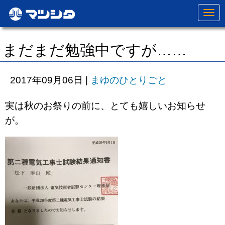
N
a
v
i
g
まだまだ勉強中ですが……
a
t
i
o
2017年09月06日
|
まゆのひとりごと
n
実は秋のお祭りの前に、とても嬉しいお知らせ
が。