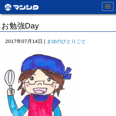
N
a
v
i
g
お勉強Day
a
t
i
o
2017年07月14日
|
まゆのひとりごと
n