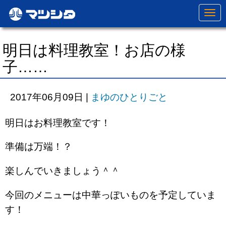
N
a
v
i
g
明日は料理教室！お店の様
a
t
子……
i
o
n
2017年06月09日
|
まゆのひとりごと
明日はお料理教室です！
準備は万端！？
楽しんでいきましょう＾＾
今回のメニューは中華っぽいものを予定していま
す！