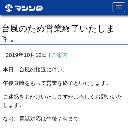
N
a
v
i
g
台風のため営業終了いたしま
a
t
す。
i
o
n
2019年10月12日
|
ご案内
本日、台風の接近に伴い、
午後３時をもって営業を終了といたします。
ご迷惑をおかけいたしますがよろしくお願いいた
します。
なお、電話対応は午後７時まで、