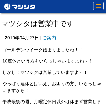
N
a
v
i
g
マツシタは営業中です
a
t
i
o
2019年04月27日
|
ご案内
n
ゴールデンウイーク始まりましたね！！
10連休という方もいらっしゃいますよね～！
しかし！マツシタは営業していますよ～！
やっぱり連休とはいえ、お困りの方、いらっしゃ
いますから！
平成最後の週、月曜定休日以外は休まず営業しま