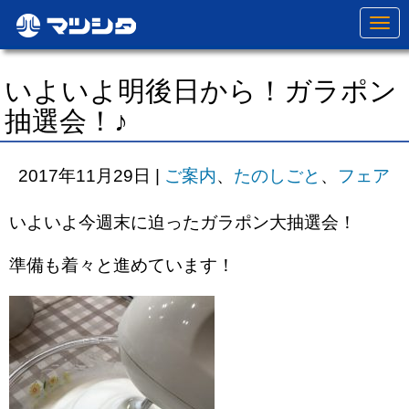
N
a
v
i
g
いよいよ明後日から！ガラポン
a
t
抽選会！♪
i
o
n
2017年11月29日
|
ご案内
、
たのしごと
、
フェア
いよいよ今週末に迫ったガラポン大抽選会！
準備も着々と進めています！