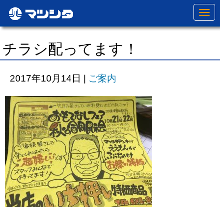
N
a
v
i
g
チラシ配ってます！
a
t
i
o
2017年10月14日
|
ご案内
n