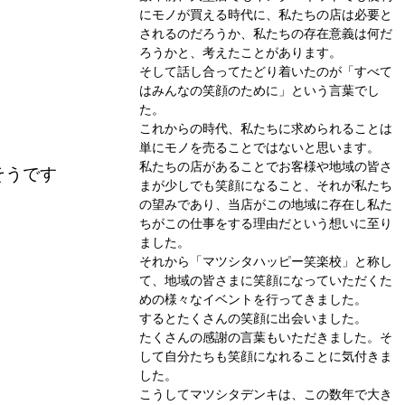
にモノが買える時代に、私たちの店は必要と
されるのだろうか、私たちの存在意義は何だ
ろうかと、考えたことがあります。
そして話し合ってたどり着いたのが「すべて
はみんなの笑顔のために」という言葉でし
た。
これからの時代、私たちに求められることは
単にモノを売ることではないと思います。
私たちの店があることでお客様や地域の皆さ
そうです
まが少しでも笑顔になること、それが私たち
の望みであり、当店がこの地域に存在し私た
ちがこの仕事をする理由だという想いに至り
ました。
それから「マツシタハッピー笑楽校」と称し
て、地域の皆さまに笑顔になっていただくた
めの様々なイベントを行ってきました。
するとたくさんの笑顔に出会いました。
たくさんの感謝の言葉もいただきました。そ
して自分たちも笑顔になれることに気付きま
した。
こうしてマツシタデンキは、この数年で大き