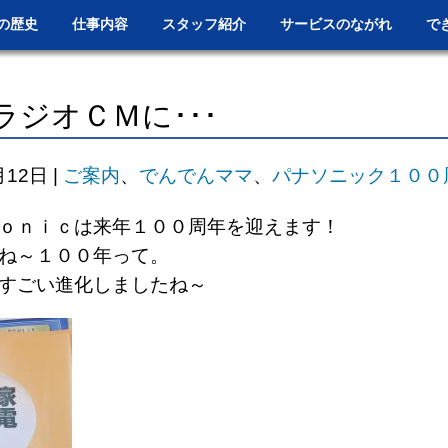
の歴史
仕事内容
スタッフ紹介
サービスのながれ
で
ラジオＣＭに･･･
月12日
|
ご案内
、
でんでんママ
、
パナソニック１００
ｏｎｉｃは来年１００周年を迎えます！
ね～１００年って。
すごい進化しましたね～