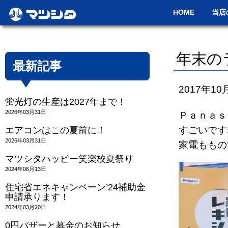
HOME
当店
年末の
最新記事
2017年10
蛍光灯の生産は2027年まで！
2026年03月31日
Ｐａｎａｓ
すごいです
エアコンはこの夏前に！
2026年03月31日
家電ももの
マツシタハッピー笑楽校夏祭り
2024年06月13日
住宅省エネキャンペーン’24補助金
申請承ります！
2024年03月20日
0円バザーと募金のお知らせ