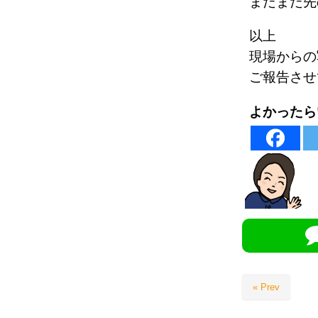
まだまだ先
以上
現場からの
ご報告させ
よかったら
« Prev