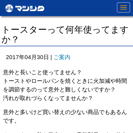
N
a
v
i
g
トースターって何年使ってます
a
t
か？
i
o
n
2017年04月30日
|
ご案内
意外と長いこと使ってません？
トーストやロールパンを焼くときに火加減や時間
を調節するのって意外と難しくないですか？
汚れが取れづらくなってませんか？
意外と多いけど買い替えの少ない商品でもあるん
です。