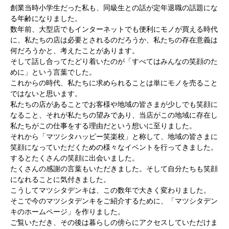
創業当時小学生だった私も、同級生との話が定年退職の話題にな
る年齢になりました。
数年前、大型店でもインターネットでも便利にモノが買える時代
に、私たちの店は必要とされるのだろうか、私たちの存在意義は
何だろうかと、考えたことがあります。
そして話し合ってたどり着いたのが「すべてはみんなの笑顔のた
めに」という言葉でした。
これからの時代、私たちに求められることは単にモノを売ること
ではないと思います。
私たちの店があることでお客様や地域の皆さまが少しでも笑顔に
なること、それが私たちの望みであり、当店がこの地域に存在し
私たちがこの仕事をする理由だという想いに至りました。
それから「マツシタハッピー笑楽校」と称して、地域の皆さまに
笑顔になっていただくための様々なイベントを行ってきました。
するとたくさんの笑顔に出会いました。
たくさんの感謝の言葉もいただきました。そして自分たちも笑顔
になれることに気付きました。
こうしてマツシタデンキは、この数年で大きく変わりました。
そこで今のマツシタデンキをご紹介するために、「マツシタデン
キのホームページ」を作りました。
ご覧いただき、その後は暮らしの傍らにアクセスしていただけま