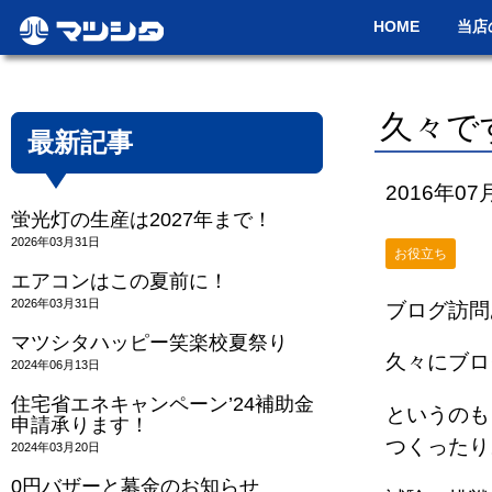
HOME
当店
久々で
最新記事
2016年07
蛍光灯の生産は2027年まで！
2026年03月31日
お役立ち
エアコンはこの夏前に！
2026年03月31日
ブログ訪問
マツシタハッピー笑楽校夏祭り
久々にブロ
2024年06月13日
住宅省エネキャンペーン’24補助金
というのも
申請承ります！
つくったり
2024年03月20日
0円バザーと募金のお知らせ