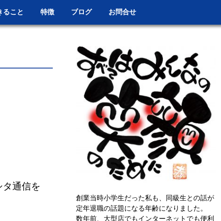
きること
特徴
ブログ
お問合せ
シタ通信を
創業当時小学生だった私も、同級生との話が
定年退職の話題になる年齢になりました。
数年前、大型店でもインターネットでも便利