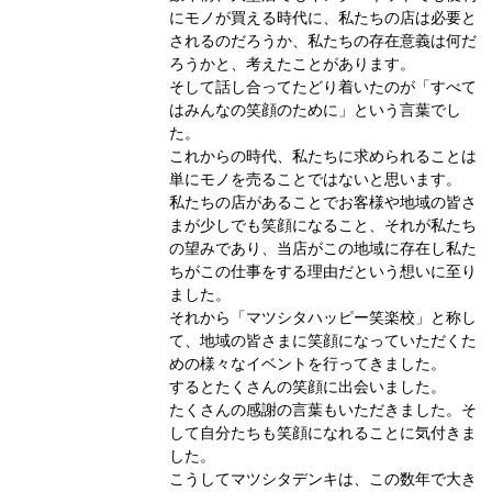
にモノが買える時代に、私たちの店は必要と
されるのだろうか、私たちの存在意義は何だ
ろうかと、考えたことがあります。
そして話し合ってたどり着いたのが「すべて
はみんなの笑顔のために」という言葉でし
た。
これからの時代、私たちに求められることは
単にモノを売ることではないと思います。
私たちの店があることでお客様や地域の皆さ
まが少しでも笑顔になること、それが私たち
の望みであり、当店がこの地域に存在し私た
ちがこの仕事をする理由だという想いに至り
ました。
それから「マツシタハッピー笑楽校」と称し
て、地域の皆さまに笑顔になっていただくた
めの様々なイベントを行ってきました。
するとたくさんの笑顔に出会いました。
たくさんの感謝の言葉もいただきました。そ
して自分たちも笑顔になれることに気付きま
した。
こうしてマツシタデンキは、この数年で大き