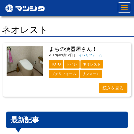
N
a
v
i
g
ネオレスト
a
t
i
o
まちの便器屋さん！
n
2017年09月12日
|
トイレリフォーム
TOTO
トイレ
ネオレスト
プチリフォーム
リフォーム
続きを見る
最新記事